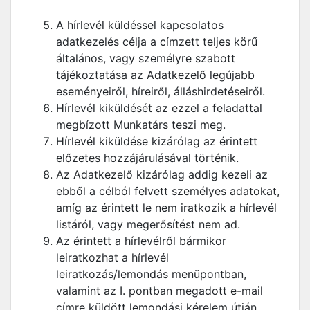
A hírlevél küldéssel kapcsolatos
adatkezelés célja a címzett teljes körű
általános, vagy személyre szabott
tájékoztatása az Adatkezelő legújabb
eseményeiről, híreiről, álláshirdetéseiről.
Hírlevél kiküldését az ezzel a feladattal
megbízott Munkatárs teszi meg.
Hírlevél kiküldése kizárólag az érintett
előzetes hozzájárulásával történik.
Az Adatkezelő kizárólag addig kezeli az
ebből a célból felvett személyes adatokat,
amíg az érintett le nem iratkozik a hírlevél
listáról, vagy megerősítést nem ad.
Az érintett a hírlevélről bármikor
leiratkozhat a hírlevél
leiratkozás/lemondás menüpontban,
valamint az I. pontban megadott e-mail
címre küldött lemondási kérelem útján.