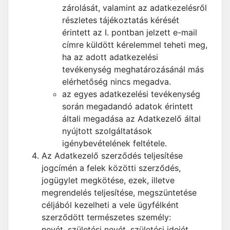
zárolását, valamint az adatkezelésről
részletes tájékoztatás kérését
érintett az I. pontban jelzett e-mail
címre küldött kérelemmel teheti meg,
ha az adott adatkezelési
tevékenység meghatározásánál más
elérhetőség nincs megadva.
az egyes adatkezelési tevékenység
során megadandó adatok érintett
általi megadása az Adatkezelő által
nyújtott szolgáltatások
igénybevételének feltétele.
Az Adatkezelő szerződés teljesítése
jogcímén a felek közötti szerződés,
jogügylet megkötése, ezek, illetve
megrendelés teljesítése, megszüntetése
céljából kezelheti a vele ügyfélként
szerződött természetes személy:
nevét, születési nevét, születési idejét,