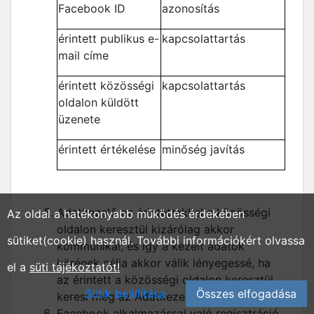
Facebook ID
azonosítás
érintett publikus e-
kapcsolattartás
mail címe
érintett közösségi
kapcsolattartás
oldalon küldött
üzenete
érintett értékelése
minőség javítás
Adatkezelő az érintettekkel a közösségi
Az oldal a hatékonyabb működés érdekében
oldalon keresztül kizárólag akkor
sütiket(cookie) használ. További információkért olvassa
kommunikál, és így a kezelt adatok
körének célja akkor válik lényegessé, ha
el a
süti tájékoztatót!
az érintett a közösségi oldalon keresztül
Sütik beállítása
Összes elfogadása
keresi meg az Adatkezelőt.
Facebook alkalmazással való regisztráció