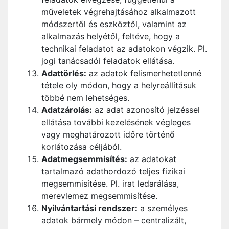
műveletek végrehajtásához alkalmazott
módszertől és eszköztől, valamint az
alkalmazás helyétől, feltéve, hogy a
technikai feladatot az adatokon végzik. Pl.
jogi tanácsadói feladatok ellátása.
Adattörlés:
az adatok felismerhetetlenné
tétele oly módon, hogy a helyreállításuk
többé nem lehetséges.
Adatzárolás:
az adat azonosító jelzéssel
ellátása további kezelésének végleges
vagy meghatározott időre történő
korlátozása céljából.
Adatmegsemmisítés:
az adatokat
tartalmazó adathordozó teljes fizikai
megsemmisítése. Pl. irat ledarálása,
merevlemez megsemmisítése.
Nyilvántartási rendszer:
a személyes
adatok bármely módon – centralizált,