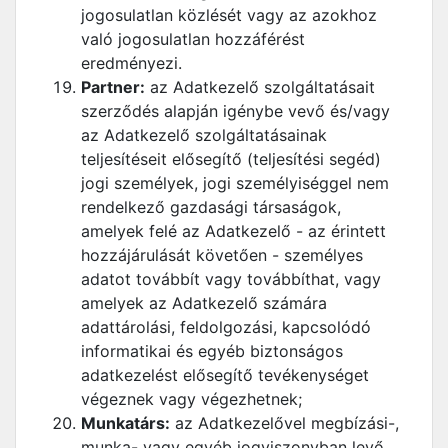
jogosulatlan közlését vagy az azokhoz
való jogosulatlan hozzáférést
eredményezi.
Partner:
az Adatkezelő szolgáltatásait
szerződés alapján igénybe vevő és/vagy
az Adatkezelő szolgáltatásainak
teljesítéseit elősegítő (teljesítési segéd)
jogi személyek, jogi személyiséggel nem
rendelkező gazdasági társaságok,
amelyek felé az Adatkezelő - az érintett
hozzájárulását követően - személyes
adatot továbbít vagy továbbíthat, vagy
amelyek az Adatkezelő számára
adattárolási, feldolgozási, kapcsolódó
informatikai és egyéb biztonságos
adatkezelést elősegítő tevékenységet
végeznek vagy végezhetnek;
Munkatárs:
az Adatkezelővel megbízási-,
munka- vagy egyéb jogviszonyban levő