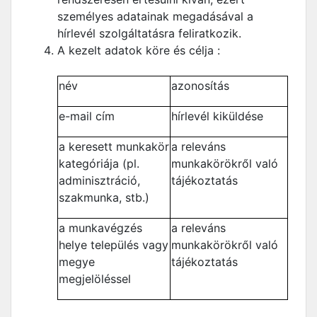
személyes adatainak megadásával a
hírlevél szolgáltatásra feliratkozik.
A kezelt adatok köre és célja :
név
azonosítás
e-mail cím
hírlevél kiküldése
a keresett munkakör
a releváns
kategóriája (pl.
munkakörökről való
adminisztráció,
tájékoztatás
szakmunka, stb.)
a munkavégzés
a releváns
helye település vagy
munkakörökről való
megye
tájékoztatás
megjelöléssel