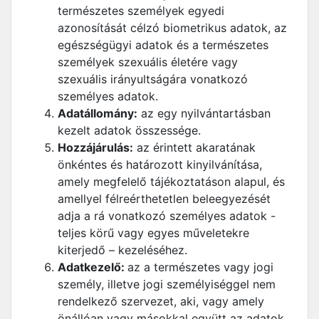
természetes személyek egyedi
azonosítását célzó biometrikus adatok, az
egészségügyi adatok és a természetes
személyek szexuális életére vagy
szexuális irányultságára vonatkozó
személyes adatok.
Adatállomány:
az egy nyilvántartásban
kezelt adatok összessége.
Hozzájárulás:
az érintett akaratának
önkéntes és határozott kinyilvánítása,
amely megfelelő tájékoztatáson alapul, és
amellyel félreérthetetlen beleegyezését
adja a rá vonatkozó személyes adatok -
teljes körű vagy egyes műveletekre
kiterjedő – kezeléséhez.
Adatkezelő:
az a természetes vagy jogi
személy, illetve jogi személyiséggel nem
rendelkező szervezet, aki, vagy amely
önállóan vagy másokkal együtt az adatok