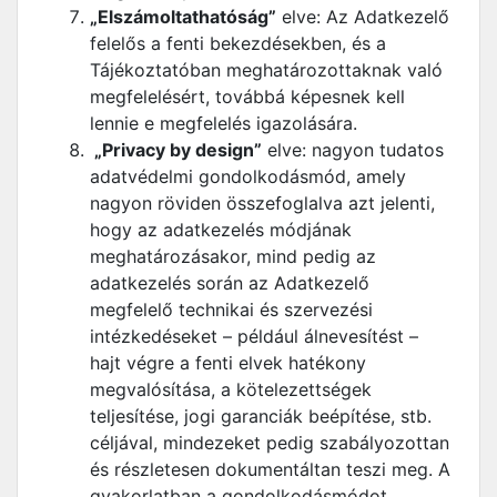
„Elszámoltathatóság”
elve: Az Adatkezelő
felelős a fenti bekezdésekben, és a
Tájékoztatóban meghatározottaknak való
megfelelésért, továbbá képesnek kell
lennie e megfelelés igazolására.
„Privacy by design”
elve: nagyon tudatos
adatvédelmi gondolkodásmód, amely
nagyon röviden összefoglalva azt jelenti,
hogy az adatkezelés módjának
meghatározásakor, mind pedig az
adatkezelés során az Adatkezelő
megfelelő technikai és szervezési
intézkedéseket – például álnevesítést –
hajt végre a fenti elvek hatékony
megvalósítása, a kötelezettségek
teljesítése, jogi garanciák beépítése, stb.
céljával, mindezeket pedig szabályozottan
és részletesen dokumentáltan teszi meg. A
gyakorlatban a gondolkodásmódot