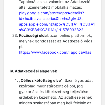
TapolcaAllas.hu, valamint az Adatkezelő
által üzemeltetett mobilalkalmazás:
play.google.com/store/apps/details?
id=hu.itnav.allasorias&hl=hu&gl=US
,
apps.apple.com/nz/app/%C3%A1ll%C3%A1
s%C3%B3ri%C3%A1s/id1578932322
Közösségi oldal:
azon online platformok,
melynek gondozását az Adatkezelő végzi:
pl.
https://www.facebook.com/TapolcaAllas
IV. Adatkezelési alapelvek
„Célhoz kötöttség elve”
: Személyes adat
kizárólag meghatározott célból, jog
gyakorlása és kötelezettség teljesítése
érdekében kezelhető. Az adatkezelésnek
minden szakaszában meg kell felelnie az