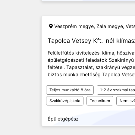
Veszprém megye, Zala megye,
Vets
Tapolca Vetsey Kft.-nél klímas
Felületfűtés kivitelezés, klíma, hősziv
épületgépészeti feladatok Szakirányú
feltétel. Tapasztalat, szakirányú végz
biztos munkalehetőség Tapolca Vetsey 
Teljes munkaidő 8 óra
1-2 év szakmai tap
Szakközépiskola
Technikum
Nem szü
Épületgépész