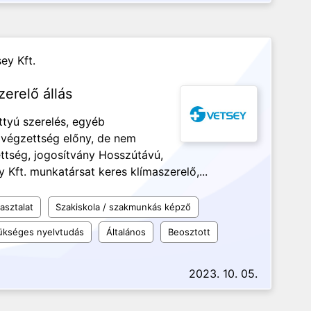
ey Kft.
zerelő állás
attyú szerelés, egyéb
 végzettség előny, de nem
ettség, jogosítvány Hosszútávú,
Kft. munkatársat keres klímaszerelő,...
asztalat
Szakiskola / szakmunkás képző
kséges nyelvtudás
Általános
Beosztott
2023. 10. 05.