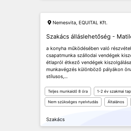
Nemesvita,
EQUITAL Kft.
Szakács álláslehetőség - Mati
a konyha működésében való részvétel s
csapatmunka szállodai vendégek kiszo
étlapról étkező vendégek kiszolgálás
munkavégzés különböző pályákon önál
stílusos,...
Teljes munkaidő 8 óra
1-2 év szakmai tap
Nem szükséges nyelvtudás
Általános
Szakács