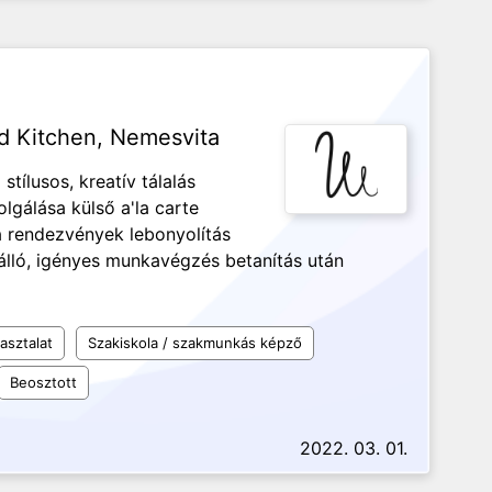
ld Kitchen, Nemesvita
tílusos, kreatív tálalás
lgálása külső a'la carte
a rendezvények lebonyolítás
ló, igényes munkavégzés betanítás után
asztalat
Szakiskola / szakmunkás képző
Beosztott
2022. 03. 01.