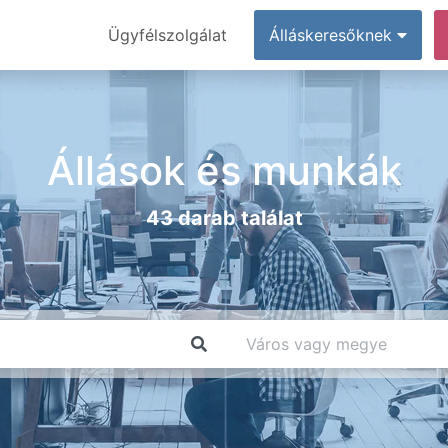
Ügyfélszolgálat
Álláskeresőknek
Állások és munkák
43 darab találat