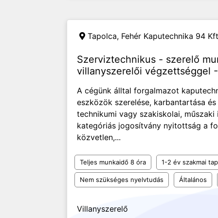
Tapolca,
Fehér Kaputechnika 94 Kft
Szerviztechnikus - szerelő mu
villanyszerelői végzettséggel 
A cégünk álltal forgalmazot kaputechn
eszközök szerelése, karbantartása és j
technikumi vagy szakiskolai, műszaki
kategóriás jogosítvány nyitottság a f
közvetlen,...
Teljes munkaidő 8 óra
1-2 év szakmai tap
Nem szükséges nyelvtudás
Általános
Villanyszerelő