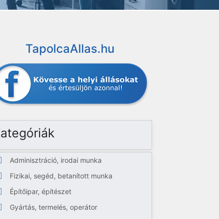
TapolcaAllas.hu
ategóriák
Adminisztráció, irodai munka
Fizikai, segéd, betanított munka
Építőipar, építészet
Gyártás, termelés, operátor