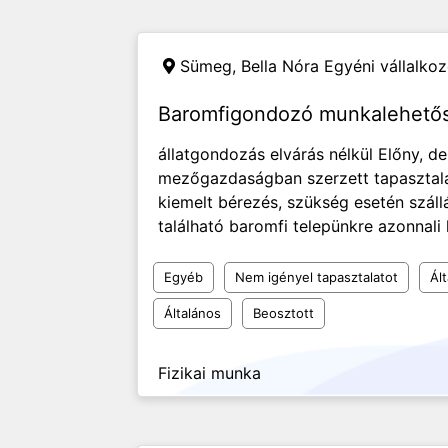
Sümeg,
Bella Nóra Egyéni vállalko
Baromfigondozó munkalehet
állatgondozás elvárás nélkül Előny, de
mezőgazdaságban szerzett tapasztalat.
kiemelt bérezés, szükség esetén szál
található baromfi telepünkre azonnali 
Egyéb
Nem igényel tapasztalatot
Ált
Általános
Beosztott
Fizikai munka