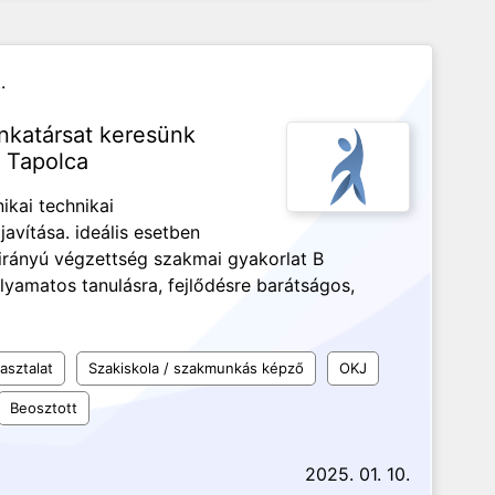
.
nkatársat keresünk
- Tapolca
ikai technikai
avítása. ideális esetben
 irányú végzettség szakmai gyakorlat B
olyamatos tanulásra, fejlődésre barátságos,
asztalat
Szakiskola / szakmunkás képző
OKJ
Beosztott
2025. 01. 10.