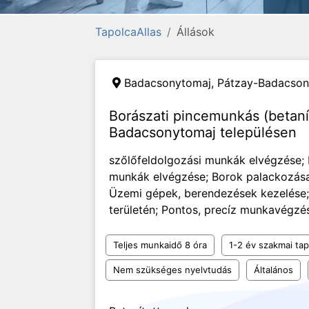
TapolcaAllas
Állások
Badacsonytomaj,
Pátzay-Badacsony
Borászati pincemunkás (betaní
Badacsonytomaj településen
szőlőfeldolgozási munkák elvégzése; 
munkák elvégzése; Borok palackozása
Üzemi gépek, berendezések kezelése; R
területén; Pontos, precíz munkavégzés 
Teljes munkaidő 8 óra
1-2 év szakmai tap
Nem szükséges nyelvtudás
Általános