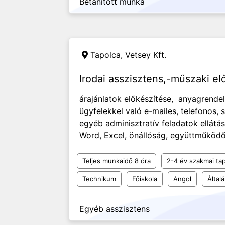
Betanított munka
Tapolca,
Vetsey Kft.
Irodai asszisztens,-műszaki e
árajánlatok előkészítése, anyagrendelé
ügyfelekkel való e-mailes, telefonos,
egyéb adminisztratív feladatok ellátá
Word, Excel, önállóság, együttműködő 
Teljes munkaidő 8 óra
2-4 év szakmai tap
Technikum
Főiskola
Angol
Által
Egyéb asszisztens