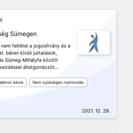
zó
őség Sümegen
 nem feltétel a jogosítvány és a
 béren kívüli juttatások,
lás Sümeg-Mihályfa között
kezdéssel állatgondozót...
alános iskola
Nem szükséges nyelvtudás
2021. 12. 28.