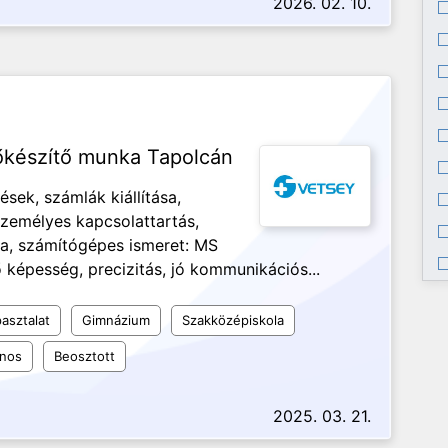
2026. 02. 10.
lőkészítő munka Tapolcán
sek, számlák kiállítása,
 személyes kapcsolattartás,
sa, számítógépes ismeret: MS
képesség, precizitás, jó kommunikációs...
asztalat
Gimnázium
Szakközépiskola
ános
Beosztott
2025. 03. 21.