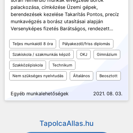
során felmerülő munkák elvégzése Borok
palackozása, címkézése Üzemi gépek,
berendezések kezelése Takarítás Pontos, precíz
munkavégzés a borász utasításai alapján
Versenyképes fizetés Barátságos, rendezett...
Teljes munkaidő 8 óra
Pályakezdő/friss diplomás
Szakiskola / szakmunkás képző
OKJ
Gimnázium
Szakközépiskola
Technikum
Nem szükséges nyelvtudás
Általános
Beosztott
Egyéb munkalehetőségek
2021. 08. 03.
TapolcaAllas.hu